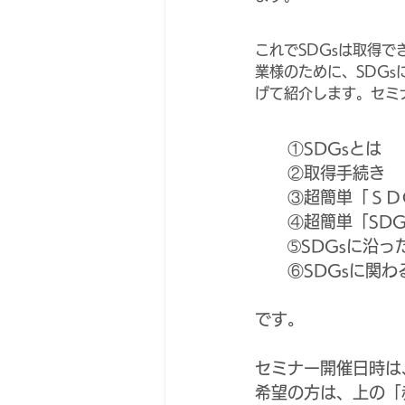
これでSDGsは取得で
業様のために、SDG
げて紹介します。セミ
　　①SDGsとは
　　②取得手続き
　　③超簡単「ＳＤ
　　④超簡単「SD
　　➄SDGsに沿
      ⑥SDG
です。
セミナー開催日時は、
希望の方は、上の「