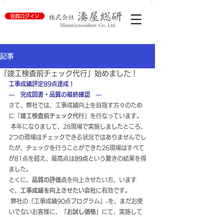
会員ログイン
記事
「竣工検査前チェック代行」始めました！
工事成績評定89点達成！
―　完成図書・品質の最終確認　―
さて、弊社では、工事成績向上を目指す方々のため
に「
竣工検査前チェック代行
」を行なっています。
 本年になりまして、28現場で実施しましたところ、
2つの現場はチェックできる状況ではありませんでし
たが、チェックを行うことができた26現場はすべて
が81点を超え、最高点は
89点
という驚きの結果を得
ました。
とくに、
品質の評価点
を向上させたい方、います
ぐ、
工事成績を向上させたい会社
に有効です。
 弊社の「工事成績90点プログラム」-を、まだお使
いでないお客様に、「
お試し価格
」にて、実施して