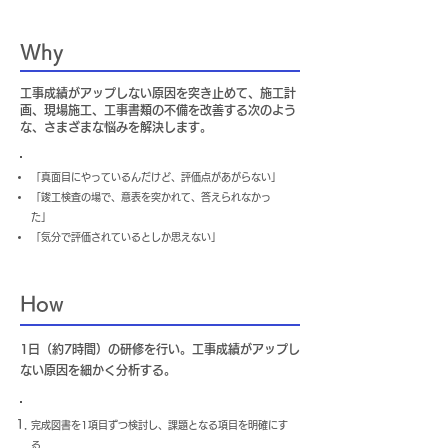
Why
工事成績がアップしない原因を突き止めて、施工計
画、現場施工、工事書類の不備を改善する次のよう
な、さまざまな悩みを解決します。
「真面目にやっているんだけど、評価点があがらない」
「竣工検査の場で、意表を突かれて、答えられなかっ
た」
「気分で評価されているとしか思えない」
How
1日（約7時間）の研修を行い。工事成績がアップし
ない原因を細かく分析する。
完成図書を1項目ずつ検討し、課題となる項目を明確にす
る