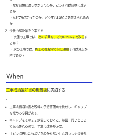
・
なぜ目標に達しなかったのか、どうすれば目標に達す
るか
・なぜ79点だったのか、どうすれば80点を超えられるの
か
今後の解決策を立案する
・ 次回の工事では、
どの項目を、どのレベルまで改善
す
るか？
・ 次の工事では、
施工の各段階で何に注意
すれば減点が
防げるか？
When
工事成績通知書の到着後
に実施する
工事成績通知書と現場の予想評価点を比較し、ギャップ
を埋める必要がある。
ギャップをそのまま放置しておくと、毎回、同じところ
で減点されるので、早急に改善が必要。
「どう改善したらよいかわからない」とおっしゃる会社