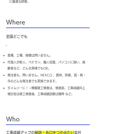
に最適な研修。
Where
全国どこでも
業種、工種、規模は問いません。
代理人が新人、ベテラン、職人気質、パソコンに弱い、高
齢者など、どんな現場でもOK。
発注者も、問いません。NEXCO 、農林、防衛、国・県・
市のどんな発注者でも実施できます。
タイムリーに！⇒模擬竣工検査は、検査前、工事成績向上
検討会は竣工検査後、工事成績診断は随時 など。
Who
工事成績アップの
秘訣・糸口をつかみたい
会社