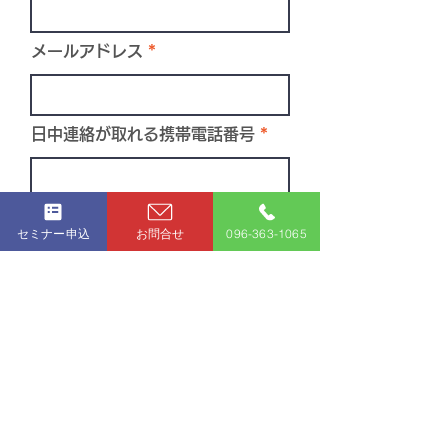
メールアドレス
日中連絡が取れる携帯電話番号
メッセージ本文
セミナー申込
お問合せ
096-363-1065
送信
株式会社 湊屋総研
所在地 〒862-0972
熊本市中央区新大江2-11-6-201