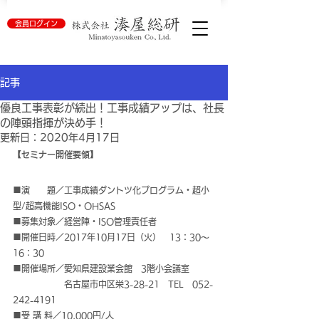
会員ログイン
記事
優良工事表彰が続出！工事成績アップは、社長
の陣頭指揮が決め手！
更新日：
2020年4月17日
【セミナー開催要領】
■演　　題／工事成績ダントツ化プログラム・超小
型/超高機能ISO・OHSAS
■募集対象／経営陣・ISO管理責任者
■開催日時／2017年10月17日（火）　13：30～
16：30
■開催場所／愛知県建設業会館　3階小会議室
　               名古屋市中区栄3-28-21　TEL　052-
242-4191
■受 講 料／10,000円/人