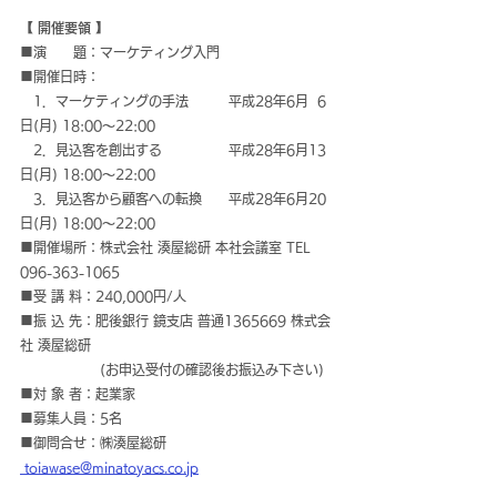
【 開催要領 】
■演　　題：マーケティング入門
■開催日時：
　1．マーケティングの手法　　　平成28年6月  6
日(月) 18:00～22:00
　2．見込客を創出する　　　      平成28年6月13
日(月) 18:00～22:00
　3．見込客から顧客への転換      平成28年6月20
日(月) 18:00～22:00
■開催場所：株式会社 湊屋総研 本社会議室 TEL 
096-363-1065
■受 講 料：240,000円/人
■振 込 先：肥後銀行 鏡支店 普通1365669 株式会
社 湊屋総研
　　　　　　(お申込受付の確認後お振込み下さい)
■対 象 者：起業家
■募集人員：5名
■御問合せ：㈱湊屋総研 
 toiawase@minatoyacs.co.jp