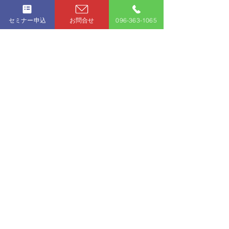
コメントを追加…
SDGs が ISO になりまし
SDGsで社会に
セミナー申込
お問合せ
096-363-1065
た。 ISO53001
ら会社を伸ばす －SDGs
は難しくない－
キャンペーン 関連
2022/2/16 開
キャンペーン
セミナー 関連
全ての記事
工事成績
新卒採用
ISO
実践・お客様の声 関連